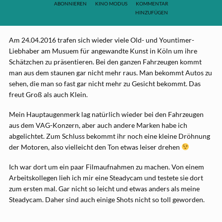
ABONNIEREN
KINO MODUS
KOMMENTAR
HINZUFÜGEN
Am 24.04.2016 trafen sich wieder viele Old- und Yountimer-
Liebhaber am Musuem für angewandte Kunst in Köln um ihre
Schätzchen zu präsentieren. Bei den ganzen Fahrzeugen kommt
man aus dem staunen gar nicht mehr raus. Man bekommt Autos zu
sehen, die man so fast gar nicht mehr zu Gesicht bekommt. Das
freut Groß als auch Klein.
Mein Hauptaugenmerk lag natürlich wieder bei den Fahrzeugen
aus dem VAG-Konzern, aber auch andere Marken habe ich
abgelichtet. Zum Schluss bekommt ihr noch eine kleine Dröhnung
der Motoren, also vielleicht den Ton etwas leiser drehen
Ich war dort um ein paar Filmaufnahmen zu machen. Von einem
Arbeitskollegen lieh ich mir eine Steadycam und testete sie dort
zum ersten mal. Gar nicht so leicht und etwas anders als meine
Steadycam. Daher sind auch einige Shots nicht so toll geworden.