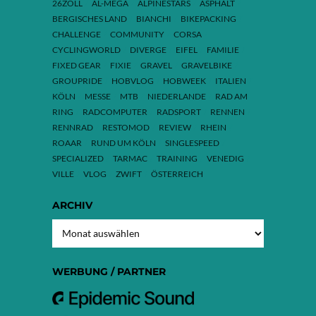
26ZOLL
AL-MEGA
ALPINESTARS
ASPHALT
BERGISCHES LAND
BIANCHI
BIKEPACKING
CHALLENGE
COMMUNITY
CORSA
CYCLINGWORLD
DIVERGE
EIFEL
FAMILIE
FIXED GEAR
FIXIE
GRAVEL
GRAVELBIKE
GROUPRIDE
HOBVLOG
HOBWEEK
ITALIEN
KÖLN
MESSE
MTB
NIEDERLANDE
RAD AM
RING
RADCOMPUTER
RADSPORT
RENNEN
RENNRAD
RESTOMOD
REVIEW
RHEIN
ROAAR
RUND UM KÖLN
SINGLESPEED
SPECIALIZED
TARMAC
TRAINING
VENEDIG
VILLE
VLOG
ZWIFT
ÖSTERREICH
ARCHIV
ARCHIV
WERBUNG / PARTNER