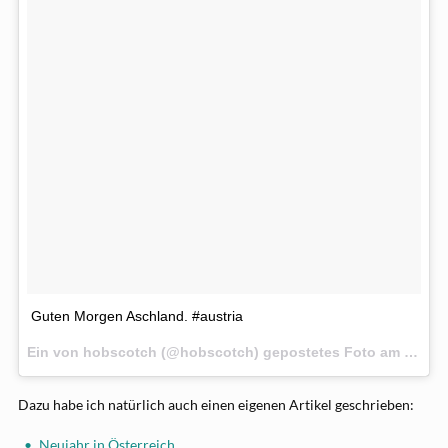
Guten Morgen Aschland. #austria
Ein von hobscotch (@hobscotch) gepostetes Foto am
28. De
Dazu habe ich natürlich auch einen eigenen Artikel geschrieben:
Neujahr in Österreich