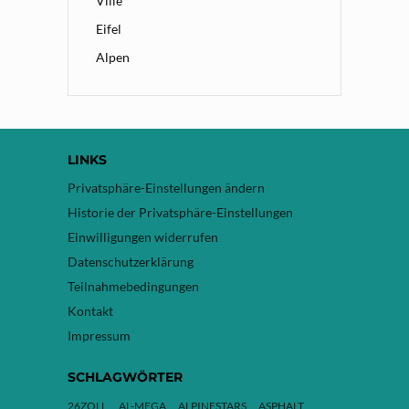
Ville
Eifel
Alpen
LINKS
Privatsphäre-Einstellungen ändern
Historie der Privatsphäre-Einstellungen
Einwilligungen widerrufen
Datenschutzerklärung
Teilnahmebedingungen
Kontakt
Impressum
SCHLAGWÖRTER
26ZOLL
AL-MEGA
ALPINESTARS
ASPHALT