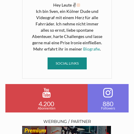
Hey Leute ✌
Ich bin Sven, ein Kölner Dude und
Videograf mit einem Herz für alle
Fahrräder. Ich nehme nicht immer
alles so ernst, liebe spontane
Abenteuer, harte Challenges und lasse
gerne mal eine Prise Ironie einfließen.
Mehr erfahrt ihr in meiner
Biografie
.
SOCIAL LINKS
4.200
880
Abonnenten
Followers
WERBUNG / PARTNER