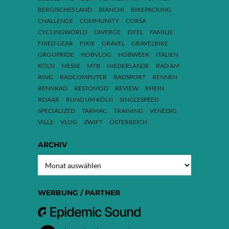
BERGISCHES LAND
BIANCHI
BIKEPACKING
CHALLENGE
COMMUNITY
CORSA
CYCLINGWORLD
DIVERGE
EIFEL
FAMILIE
FIXED GEAR
FIXIE
GRAVEL
GRAVELBIKE
GROUPRIDE
HOBVLOG
HOBWEEK
ITALIEN
KÖLN
MESSE
MTB
NIEDERLANDE
RAD AM
RING
RADCOMPUTER
RADSPORT
RENNEN
RENNRAD
RESTOMOD
REVIEW
RHEIN
ROAAR
RUND UM KÖLN
SINGLESPEED
SPECIALIZED
TARMAC
TRAINING
VENEDIG
VILLE
VLOG
ZWIFT
ÖSTERREICH
ARCHIV
ARCHIV
WERBUNG / PARTNER