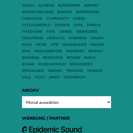
26ZOLL
AL-MEGA
ALPINESTARS
ASPHALT
BERGISCHES LAND
BIANCHI
BIKEPACKING
CHALLENGE
COMMUNITY
CORSA
CYCLINGWORLD
DIVERGE
EIFEL
FAMILIE
FIXED GEAR
FIXIE
GRAVEL
GRAVELBIKE
GROUPRIDE
HOBVLOG
HOBWEEK
ITALIEN
KÖLN
MESSE
MTB
NIEDERLANDE
RAD AM
RING
RADCOMPUTER
RADSPORT
RENNEN
RENNRAD
RESTOMOD
REVIEW
RHEIN
ROAAR
RUND UM KÖLN
SINGLESPEED
SPECIALIZED
TARMAC
TRAINING
VENEDIG
VILLE
VLOG
ZWIFT
ÖSTERREICH
ARCHIV
ARCHIV
WERBUNG / PARTNER