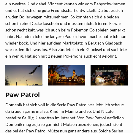
ein zweites Kind dabei. Vincent kennen wir vom Babyschwimmen
und es hat sich eine gute Freundschaft entwickelt. Da bot es sich
an, den Bollerwagen mitzunehmen. So konnten sich die beiden
schön in eine Decke kuscheln und mussten nicht frieren. Es war
schon recht kalt, was ich auch beim Pokemon Go spielen bemerkt
habe. Nachdem ich eine längere Pause davon mache, hatte ich nun
wieder bock. Und hier auf dem Marktplatz in Bergisch Gladbach
war ordentlich was los. Also zündete ich ein Glücksei und suchtete
ein wenig. Hat sich mit 2 neuen Pokemons auch echt gelohnt.
Paw Patrol
Domenik hat sich voll in die Serie Paw Patrol verliebt. Ich schaue
da ja auch gerne mal zu. Kind im Manne und so. Und Nicole
bestellte fleißig Klamotten im Internet. Von Paw Patrol natürlich.
Domenik mag es ja so gar nicht Mützen anzuziehen, jedoch sieht
das bei der Paw Patrol Mütze nun ganz anders aus. Solche Serien