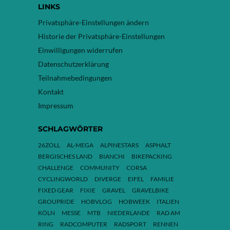
LINKS
Privatsphäre-Einstellungen ändern
Historie der Privatsphäre-Einstellungen
Einwilligungen widerrufen
Datenschutzerklärung
Teilnahmebedingungen
Kontakt
Impressum
SCHLAGWÖRTER
26ZOLL
AL-MEGA
ALPINESTARS
ASPHALT
BERGISCHES LAND
BIANCHI
BIKEPACKING
CHALLENGE
COMMUNITY
CORSA
CYCLINGWORLD
DIVERGE
EIFEL
FAMILIE
FIXED GEAR
FIXIE
GRAVEL
GRAVELBIKE
GROUPRIDE
HOBVLOG
HOBWEEK
ITALIEN
KÖLN
MESSE
MTB
NIEDERLANDE
RAD AM
RING
RADCOMPUTER
RADSPORT
RENNEN