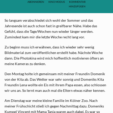
ABONNIEREN
KINO MODUS
KOMMENTAR
HINZUFÜGEN
So langsam verabschiedet sich wohl der Sommer und das
Jahresende ist auch schon fast in greifbarer Nähe. Habe das
Gefühl, dass die Tage/Wochen nun wieder länger werden.
Zumindest kam mir die letzte Woche recht lang vor.
Zu beginn muss ich erwähnen, dass ich wieder sehr wenig
Bildmaterial zum veröffentlichen erstellt habe. Nächste Woche
dann. Die Photokina wird mich hoffentlich motivieren öfters an
meine Kameras zu denken.
Den Montag holte ich gemeinsam mit meiner Freundin Domenik
von der Kita ab. Das Wetter war sehr sonnig und Domeniks Kita
Freundin Lena wollte ein Eis mit ihrem Papa essen, also schlossen
wir uns an. So lernt man auch mal die Eltern etwas näher kennen.
Am Dienstag war meine kleine Familie im Kölner Zoo. Nach
meiner Frühschicht stieß ich gegen Nachmittag dazu. Domeniks
Kumpel Vincent mit Mama Tanja waren auch dabei. Es war so