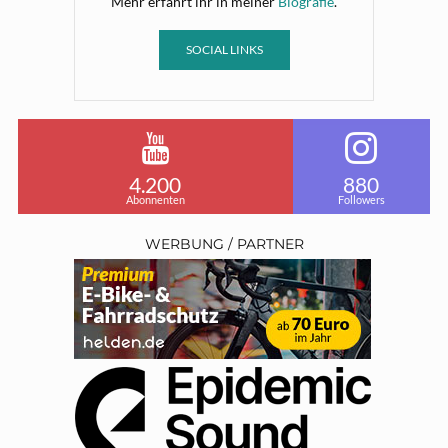
Mehr erfahrt ihr in meiner
Biografie
.
SOCIAL LINKS
4.200
880
Abonnenten
Followers
WERBUNG / PARTNER