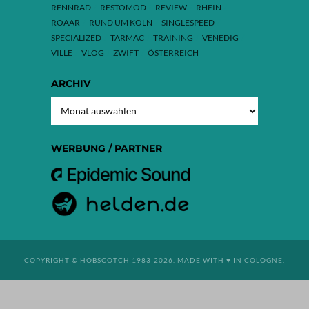
RENNRAD
RESTOMOD
REVIEW
RHEIN
ROAAR
RUND UM KÖLN
SINGLESPEED
SPECIALIZED
TARMAC
TRAINING
VENEDIG
VILLE
VLOG
ZWIFT
ÖSTERREICH
ARCHIV
ARCHIV
WERBUNG / PARTNER
COPYRIGHT © HOBSCOTCH 1983-2026. MADE WITH ♥ IN COLOGNE.