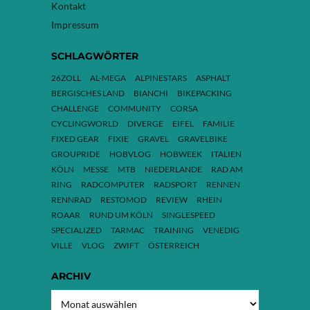
Kontakt
Impressum
SCHLAGWÖRTER
26ZOLL
AL-MEGA
ALPINESTARS
ASPHALT
BERGISCHES LAND
BIANCHI
BIKEPACKING
CHALLENGE
COMMUNITY
CORSA
CYCLINGWORLD
DIVERGE
EIFEL
FAMILIE
FIXED GEAR
FIXIE
GRAVEL
GRAVELBIKE
GROUPRIDE
HOBVLOG
HOBWEEK
ITALIEN
KÖLN
MESSE
MTB
NIEDERLANDE
RAD AM
RING
RADCOMPUTER
RADSPORT
RENNEN
RENNRAD
RESTOMOD
REVIEW
RHEIN
ROAAR
RUND UM KÖLN
SINGLESPEED
SPECIALIZED
TARMAC
TRAINING
VENEDIG
VILLE
VLOG
ZWIFT
ÖSTERREICH
ARCHIV
ARCHIV