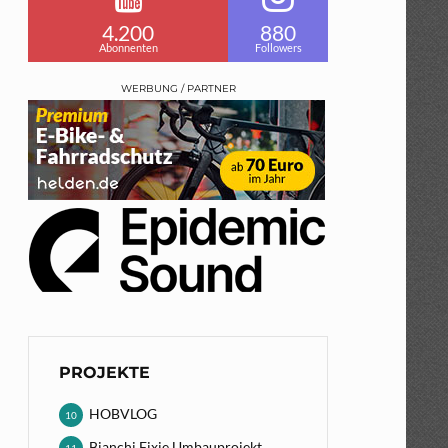
4.200
880
Abonnenten
Followers
WERBUNG / PARTNER
PROJEKTE
HOBVLOG
10
Bianchi Fixie Umbauprojekt