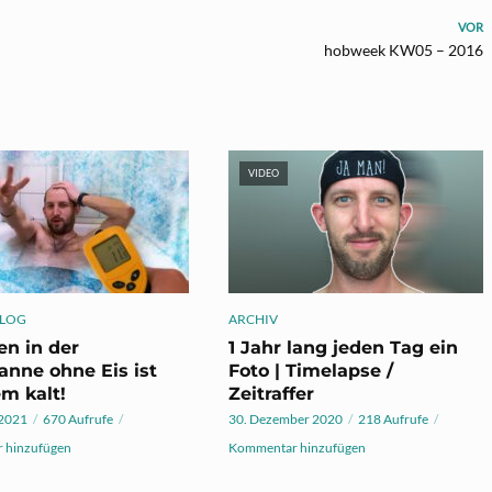
VOR
hobweek KW05 – 2016
VIDEO
LOG
ARCHIV
en in der
1 Jahr lang jeden Tag ein
nne ohne Eis ist
Foto | Timelapse /
m kalt!
Zeitraffer
 2021
670 Aufrufe
30. Dezember 2020
218 Aufrufe
 hinzufügen
Kommentar hinzufügen