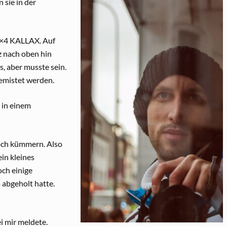
 sie in der
4×4 KALLAX. Auf
z nach oben hin
s, aber musste sein.
gemistet werden.
 in einem
och kümmern. Also
ein kleines
och einige
 abgeholt hatte.
i mir meldete.