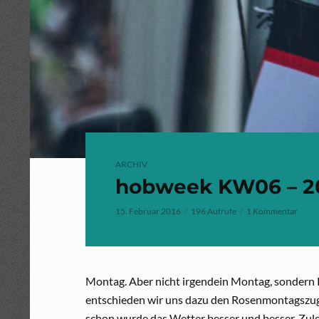
ARCHIV
hobweek KW06 – 2
15. Februar 2016
196 Aufrufe
1 Kommentar
Montag. Aber nicht irgendein Montag, sondern 
entschieden wir uns dazu den Rosenmontagszug 
schon wurde das Wetter besser und besser. Zulet