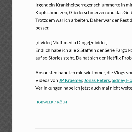
Irgendein Krankheitserreger schlummerte in mir
Kopfschmerzen, Gliederschmerzen und das Gefühl,
Trotzdem war ich arbeiten. Daher war der Rest
besser.
[divider]Multimedia Dinge[/divider]
Endlich habe ich alle 2 Staffeln der Serie Farg
auf so Stories steht. Da hat sich der Netflix Pro
Ansonsten habe ich mir, wie immer, die Vlogs v
Videos von
JP Kraemer
,
Jonas Peters
,
Sidney H
Verlinkungen habe ich jetzt auch mal nicht weite
HOBWEEK
KÖLN