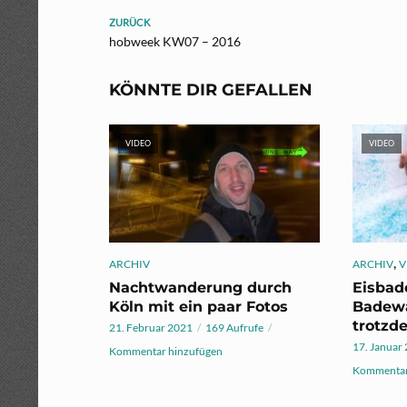
ZURÜCK
hobweek KW07 – 2016
KÖNNTE DIR GEFALLEN
VIDEO
VIDEO
,
ARCHIV
ARCHIV
V
Nachtwanderung durch
Eisbad
Köln mit ein paar Fotos
Badewa
trotzde
21. Februar 2021
169 Aufrufe
17. Januar
Kommentar hinzufügen
Kommentar