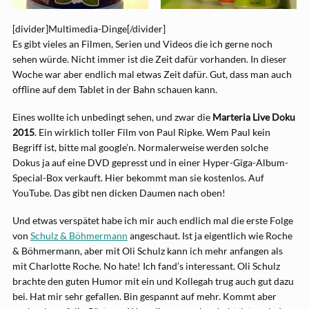
[divider]Multimedia-Dinge[/divider]
Es gibt vieles an Filmen, Serien und Videos die ich gerne noch
sehen würde. Nicht immer ist die Zeit dafür vorhanden. In dieser
Woche war aber endlich mal etwas Zeit dafür. Gut, dass man auch
offline auf dem Tablet in der Bahn schauen kann.
Eines wollte ich unbedingt sehen, und zwar die
Marteria Live Doku
2015
. Ein wirklich toller Film von Paul Ripke. Wem Paul kein
Begriff ist, bitte mal google’n. Normalerweise werden solche
Dokus ja auf eine DVD gepresst und in einer Hyper-Giga-Album-
Special-Box verkauft. Hier bekommt man sie kostenlos. Auf
YouTube. Das gibt nen dicken Daumen nach oben!
Und etwas verspätet habe ich mir auch endlich mal die erste Folge
von
Schulz & Böhmermann
angeschaut. Ist ja eigentlich wie Roche
& Böhmermann, aber mit Oli Schulz kann ich mehr anfangen als
mit Charlotte Roche. No hate! Ich fand’s interessant. Oli Schulz
brachte den guten Humor mit ein und Kollegah trug auch gut dazu
bei. Hat mir sehr gefallen. Bin gespannt auf mehr. Kommt aber