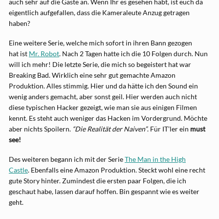
auch sehr auf die Gäste an. Wenn Ihr es gesehen habt, ist euch da
eigentlich aufgefallen, dass die Kameraleute Anzug getragen
haben?
Eine weitere Serie, welche mich sofort in ihren Bann gezogen
hat ist
Mr. Robot
. Nach 2 Tagen hatte ich die 10 Folgen durch. Nun
will ich mehr! Die letzte Serie, die mich so begeistert hat war
Breaking Bad. Wirklich eine sehr gut gemachte Amazon
Produktion. Alles stimmig. Hier und da hätte ich den Sound ein
wenig anders gemacht, aber sonst geil. Hier werden auch nicht
diese typischen Hacker gezeigt, wie man sie aus einigen Filmen
kennt. Es steht auch weniger das Hacken im Vordergrund. Möchte
aber nichts Spoilern.
“Die Realität der Naiven”
. Für IT’ler ein
must
see!
Des weiteren begann ich mit der Serie
The Man in the High
Castle
. Ebenfalls eine Amazon Produktion. Steckt wohl eine recht
gute Story hinter. Zumindest die ersten paar Folgen, die ich
geschaut habe, lassen darauf hoffen. Bin gespannt wie es weiter
geht.