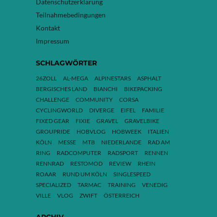
Datenschutzerklärung
Teilnahmebedingungen
Kontakt
Impressum
SCHLAGWÖRTER
26ZOLL
AL-MEGA
ALPINESTARS
ASPHALT
BERGISCHES LAND
BIANCHI
BIKEPACKING
CHALLENGE
COMMUNITY
CORSA
CYCLINGWORLD
DIVERGE
EIFEL
FAMILIE
FIXED GEAR
FIXIE
GRAVEL
GRAVELBIKE
GROUPRIDE
HOBVLOG
HOBWEEK
ITALIEN
KÖLN
MESSE
MTB
NIEDERLANDE
RAD AM
RING
RADCOMPUTER
RADSPORT
RENNEN
RENNRAD
RESTOMOD
REVIEW
RHEIN
ROAAR
RUND UM KÖLN
SINGLESPEED
SPECIALIZED
TARMAC
TRAINING
VENEDIG
VILLE
VLOG
ZWIFT
ÖSTERREICH