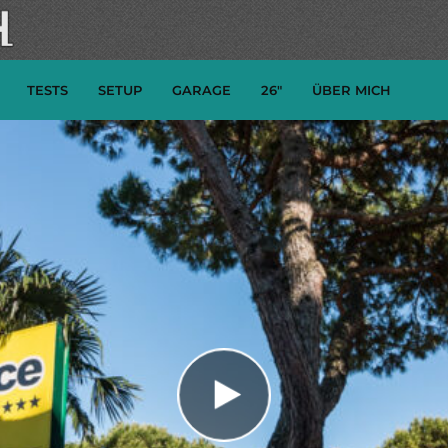
TESTS
SETUP
GARAGE
26″
ÜBER MICH