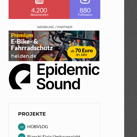
4.200
880
Abonnenten
Followers
WERBUNG / PARTNER
PROJEKTE
HOBVLOG
10
Bianchi Fixie Umbauprojekt