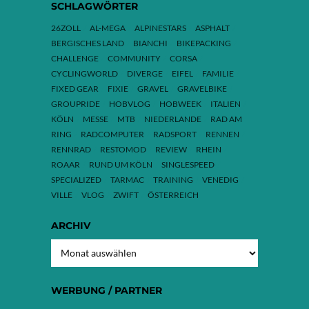
SCHLAGWÖRTER
26ZOLL
AL-MEGA
ALPINESTARS
ASPHALT
BERGISCHES LAND
BIANCHI
BIKEPACKING
CHALLENGE
COMMUNITY
CORSA
CYCLINGWORLD
DIVERGE
EIFEL
FAMILIE
FIXED GEAR
FIXIE
GRAVEL
GRAVELBIKE
GROUPRIDE
HOBVLOG
HOBWEEK
ITALIEN
KÖLN
MESSE
MTB
NIEDERLANDE
RAD AM
RING
RADCOMPUTER
RADSPORT
RENNEN
RENNRAD
RESTOMOD
REVIEW
RHEIN
ROAAR
RUND UM KÖLN
SINGLESPEED
SPECIALIZED
TARMAC
TRAINING
VENEDIG
VILLE
VLOG
ZWIFT
ÖSTERREICH
ARCHIV
ARCHIV
WERBUNG / PARTNER