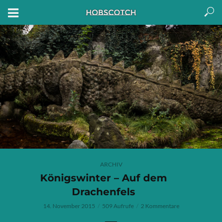
ARCHIV
Königswinter – Auf dem
Drachenfels
14. November 2015
509 Aufrufe
2 Kommentare