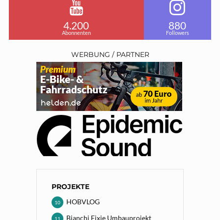
4.200
880
Abonnenten
Followers
WERBUNG / PARTNER
PROJEKTE
HOBVLOG
10
Bianchi Fixie Umbauprojekt
11