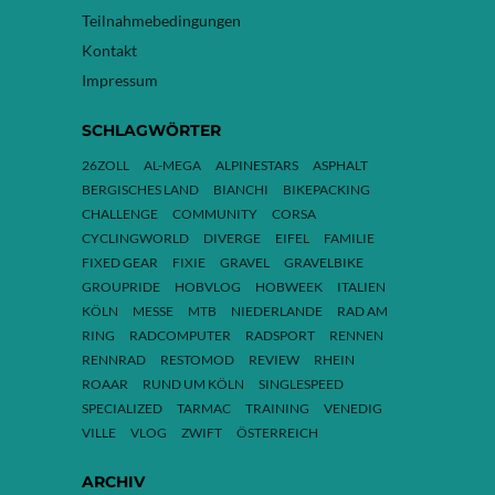
Teilnahmebedingungen
Kontakt
Impressum
SCHLAGWÖRTER
26ZOLL
AL-MEGA
ALPINESTARS
ASPHALT
BERGISCHES LAND
BIANCHI
BIKEPACKING
CHALLENGE
COMMUNITY
CORSA
CYCLINGWORLD
DIVERGE
EIFEL
FAMILIE
FIXED GEAR
FIXIE
GRAVEL
GRAVELBIKE
GROUPRIDE
HOBVLOG
HOBWEEK
ITALIEN
KÖLN
MESSE
MTB
NIEDERLANDE
RAD AM
RING
RADCOMPUTER
RADSPORT
RENNEN
RENNRAD
RESTOMOD
REVIEW
RHEIN
ROAAR
RUND UM KÖLN
SINGLESPEED
SPECIALIZED
TARMAC
TRAINING
VENEDIG
VILLE
VLOG
ZWIFT
ÖSTERREICH
ARCHIV