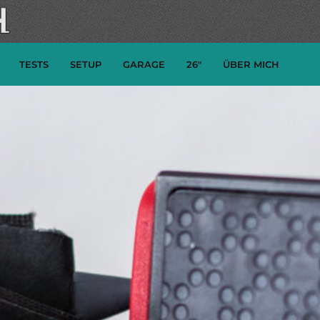
TESTS
SETUP
GARAGE
26″
ÜBER MICH