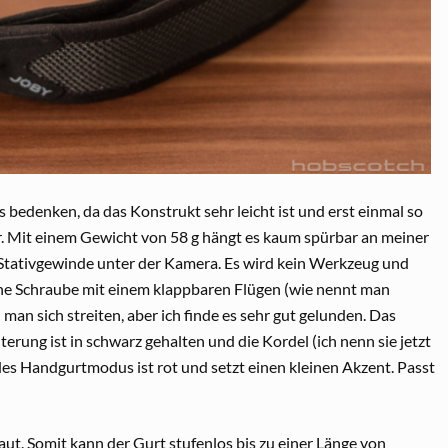
bedenken, da das Konstrukt sehr leicht ist und erst einmal so
hr. Mit einem Gewicht von 58 g hängt es kaum spürbar an meiner
Stativgewinde unter der Kamera. Es wird kein Werkzeug und
ine Schraube mit einem klappbaren Flügen (wie nennt man
an sich streiten, aber ich finde es sehr gut gelunden. Das
erung ist in schwarz gehalten und die Kordel (ich nenn sie jetzt
des Handgurtmodus ist rot und setzt einen kleinen Akzent. Passt
aut. Somit kann der Gurt stufenlos bis zu einer Länge von