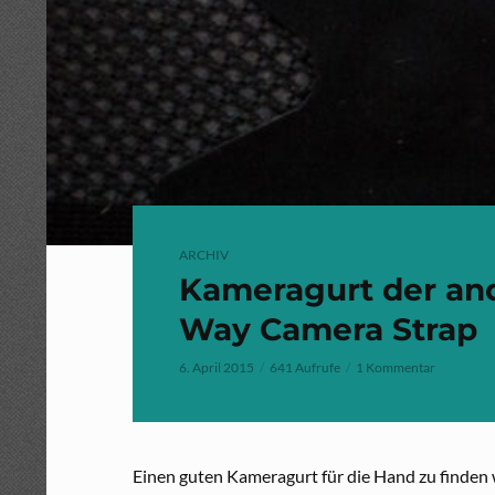
ARCHIV
Kameragurt der and
Way Camera Strap
6. April 2015
641 Aufrufe
1 Kommentar
Einen guten Kameragurt für die Hand zu finden wa