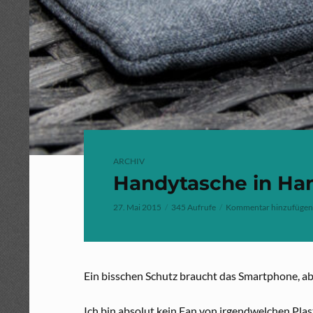
ARCHIV
Handytasche in Han
27. Mai 2015
345 Aufrufe
Kommentar hinzufügen
Ein bisschen Schutz braucht das Smartphone, aber
Ich bin absolut kein Fan von irgendwelchen Pla