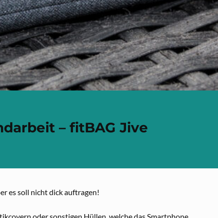
darbeit – fitBAG Jive
 es soll nicht dick auftragen!
stikcovern oder sonstigen Hüllen, welche das Smartphone