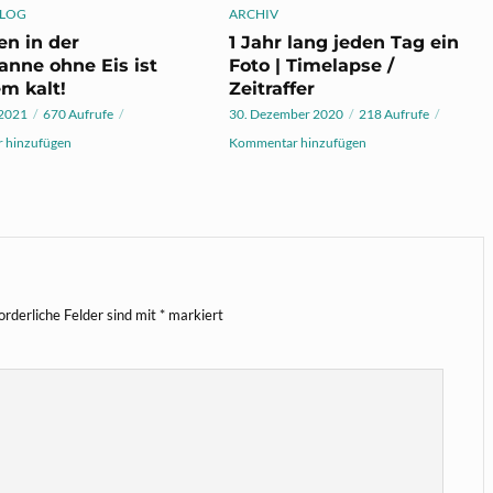
LOG
ARCHIV
en in der
1 Jahr lang jeden Tag ein
nne ohne Eis ist
Foto | Timelapse /
m kalt!
Zeitraffer
 2021
670 Aufrufe
30. Dezember 2020
218 Aufrufe
 hinzufügen
Kommentar hinzufügen
orderliche Felder sind mit
*
markiert