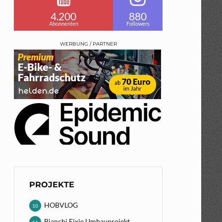
4.200
880
Abonnenten
Followers
WERBUNG / PARTNER
PROJEKTE
HOBVLOG
10
Bianchi Fixie Umbauprojekt