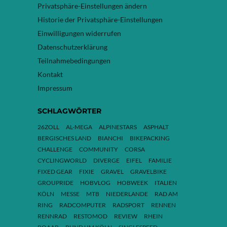
Privatsphäre-Einstellungen ändern
Historie der Privatsphäre-Einstellungen
Einwilligungen widerrufen
Datenschutzerklärung
Teilnahmebedingungen
Kontakt
Impressum
SCHLAGWÖRTER
26ZOLL
AL-MEGA
ALPINESTARS
ASPHALT
BERGISCHES LAND
BIANCHI
BIKEPACKING
CHALLENGE
COMMUNITY
CORSA
CYCLINGWORLD
DIVERGE
EIFEL
FAMILIE
FIXED GEAR
FIXIE
GRAVEL
GRAVELBIKE
GROUPRIDE
HOBVLOG
HOBWEEK
ITALIEN
KÖLN
MESSE
MTB
NIEDERLANDE
RAD AM
RING
RADCOMPUTER
RADSPORT
RENNEN
RENNRAD
RESTOMOD
REVIEW
RHEIN