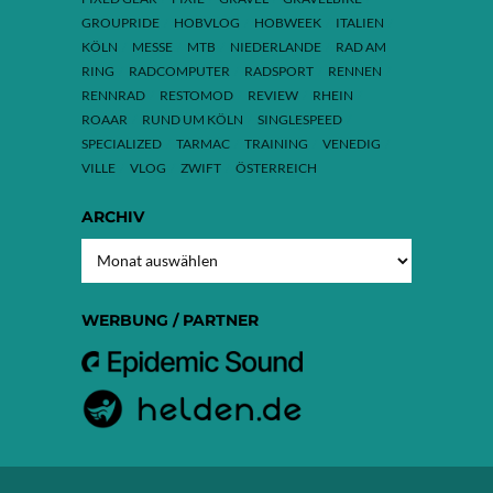
GROUPRIDE
HOBVLOG
HOBWEEK
ITALIEN
KÖLN
MESSE
MTB
NIEDERLANDE
RAD AM
RING
RADCOMPUTER
RADSPORT
RENNEN
RENNRAD
RESTOMOD
REVIEW
RHEIN
ROAAR
RUND UM KÖLN
SINGLESPEED
SPECIALIZED
TARMAC
TRAINING
VENEDIG
VILLE
VLOG
ZWIFT
ÖSTERREICH
ARCHIV
ARCHIV
WERBUNG / PARTNER