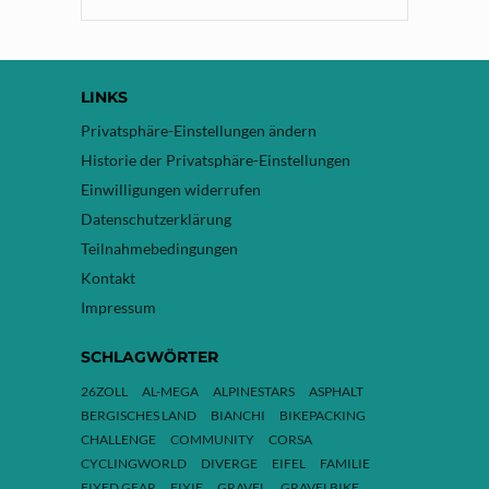
LINKS
Privatsphäre-Einstellungen ändern
Historie der Privatsphäre-Einstellungen
Einwilligungen widerrufen
Datenschutzerklärung
Teilnahmebedingungen
Kontakt
Impressum
SCHLAGWÖRTER
26ZOLL
AL-MEGA
ALPINESTARS
ASPHALT
BERGISCHES LAND
BIANCHI
BIKEPACKING
CHALLENGE
COMMUNITY
CORSA
CYCLINGWORLD
DIVERGE
EIFEL
FAMILIE
FIXED GEAR
FIXIE
GRAVEL
GRAVELBIKE