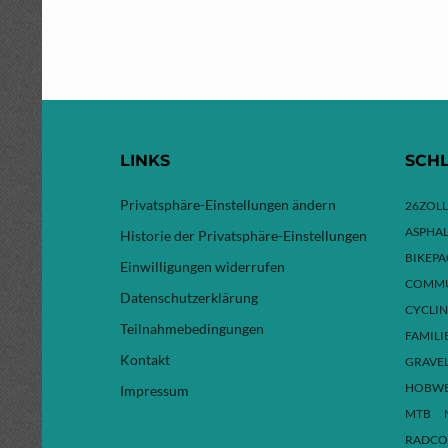
LINKS
SCH
Privatsphäre-Einstellungen ändern
26ZOLL
ASPHAL
Historie der Privatsphäre-Einstellungen
BIKEP
Einwilligungen widerrufen
COMMU
Datenschutzerklärung
CYCLI
Teilnahmebedingungen
FAMILI
Kontakt
GRAVE
HOBW
Impressum
MTB
RADCO