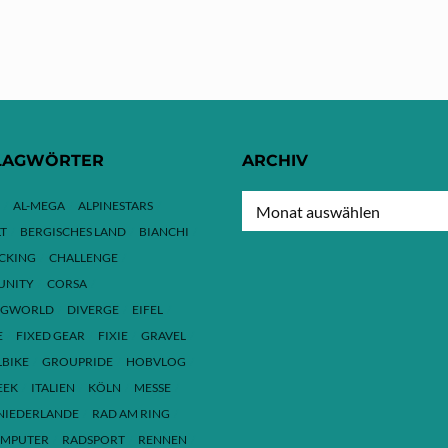
LAGWÖRTER
ARCHIV
ARCHIV
AL-MEGA
ALPINESTARS
T
BERGISCHES LAND
BIANCHI
ACKING
CHALLENGE
NITY
CORSA
NGWORLD
DIVERGE
EIFEL
E
FIXED GEAR
FIXIE
GRAVEL
LBIKE
GROUPRIDE
HOBVLOG
EEK
ITALIEN
KÖLN
MESSE
NIEDERLANDE
RAD AM RING
MPUTER
RADSPORT
RENNEN