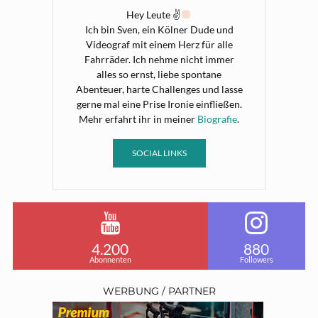
Hey Leute ✌
Ich bin Sven, ein Kölner Dude und
Videograf mit einem Herz für alle
Fahrräder. Ich nehme nicht immer
alles so ernst, liebe spontane
Abenteuer, harte Challenges und lasse
gerne mal eine Prise Ironie einfließen.
Mehr erfahrt ihr in meiner
Biografie
.
SOCIAL LINKS
4.200
880
Abonnenten
Followers
WERBUNG / PARTNER