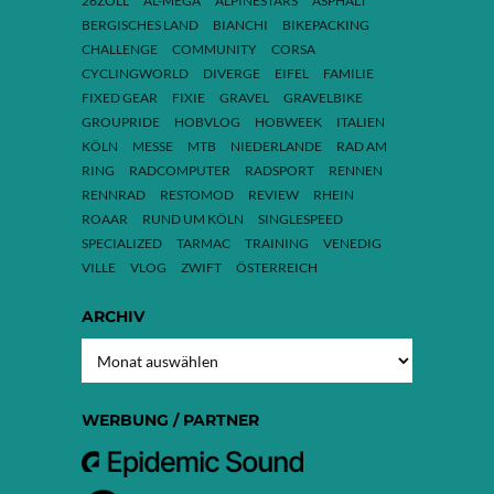
26ZOLL
AL-MEGA
ALPINESTARS
ASPHALT
BERGISCHES LAND
BIANCHI
BIKEPACKING
CHALLENGE
COMMUNITY
CORSA
CYCLINGWORLD
DIVERGE
EIFEL
FAMILIE
FIXED GEAR
FIXIE
GRAVEL
GRAVELBIKE
GROUPRIDE
HOBVLOG
HOBWEEK
ITALIEN
KÖLN
MESSE
MTB
NIEDERLANDE
RAD AM
RING
RADCOMPUTER
RADSPORT
RENNEN
RENNRAD
RESTOMOD
REVIEW
RHEIN
ROAAR
RUND UM KÖLN
SINGLESPEED
SPECIALIZED
TARMAC
TRAINING
VENEDIG
VILLE
VLOG
ZWIFT
ÖSTERREICH
ARCHIV
ARCHIV
WERBUNG / PARTNER