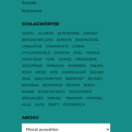
Kontakt
Impressum
SCHLAGWÖRTER
26ZOLL
AL-MEGA
ALPINESTARS
ASPHALT
BERGISCHES LAND
BIANCHI
BIKEPACKING
CHALLENGE
COMMUNITY
CORSA
CYCLINGWORLD
DIVERGE
EIFEL
FAMILIE
FIXED GEAR
FIXIE
GRAVEL
GRAVELBIKE
GROUPRIDE
HOBVLOG
HOBWEEK
ITALIEN
KÖLN
MESSE
MTB
NIEDERLANDE
RAD AM
RING
RADCOMPUTER
RADSPORT
RENNEN
RENNRAD
RESTOMOD
REVIEW
RHEIN
ROAAR
RUND UM KÖLN
SINGLESPEED
SPECIALIZED
TARMAC
TRAINING
VENEDIG
VILLE
VLOG
ZWIFT
ÖSTERREICH
ARCHIV
ARCHIV