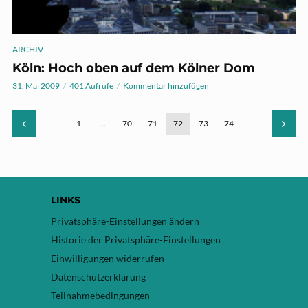
ARCHIV
Köln: Hoch oben auf dem Kölner Dom
31. Mai 2009
401 Aufrufe
Kommentar hinzufügen
1
…
70
71
72
73
74
LINKS
Privatsphäre-Einstellungen ändern
Historie der Privatsphäre-Einstellungen
Einwilligungen widerrufen
Datenschutzerklärung
Teilnahmebedingungen