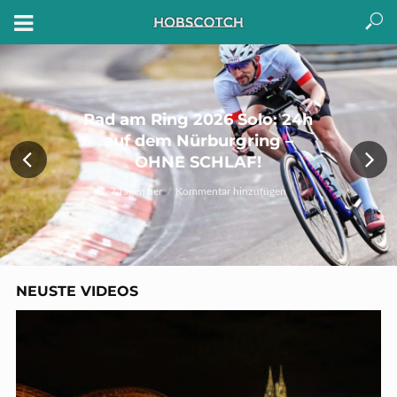
Wie geht es hier weiter?
Ehrliche Zweifel vor Rad am
Ring | HOBVLOG 010
2 Wochen her
Kommentar hinzufügen
NEUSTE VIDEOS