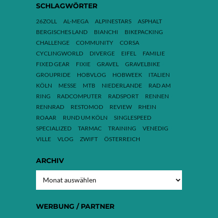
SCHLAGWÖRTER
26ZOLL
AL-MEGA
ALPINESTARS
ASPHALT
BERGISCHES LAND
BIANCHI
BIKEPACKING
CHALLENGE
COMMUNITY
CORSA
CYCLINGWORLD
DIVERGE
EIFEL
FAMILIE
FIXED GEAR
FIXIE
GRAVEL
GRAVELBIKE
GROUPRIDE
HOBVLOG
HOBWEEK
ITALIEN
KÖLN
MESSE
MTB
NIEDERLANDE
RAD AM
RING
RADCOMPUTER
RADSPORT
RENNEN
RENNRAD
RESTOMOD
REVIEW
RHEIN
ROAAR
RUND UM KÖLN
SINGLESPEED
SPECIALIZED
TARMAC
TRAINING
VENEDIG
VILLE
VLOG
ZWIFT
ÖSTERREICH
ARCHIV
ARCHIV
WERBUNG / PARTNER