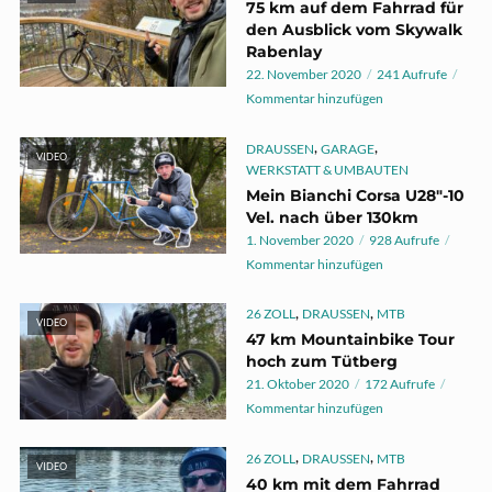
75 km auf dem Fahrrad für
den Ausblick vom Skywalk
Rabenlay
22. November 2020
241 Aufrufe
Kommentar hinzufügen
,
,
DRAUSSEN
GARAGE
VIDEO
WERKSTATT & UMBAUTEN
Mein Bianchi Corsa U28″-10
Vel. nach über 130km
1. November 2020
928 Aufrufe
Kommentar hinzufügen
,
,
26 ZOLL
DRAUSSEN
MTB
VIDEO
47 km Mountainbike Tour
hoch zum Tütberg
21. Oktober 2020
172 Aufrufe
Kommentar hinzufügen
,
,
26 ZOLL
DRAUSSEN
MTB
VIDEO
40 km mit dem Fahrrad