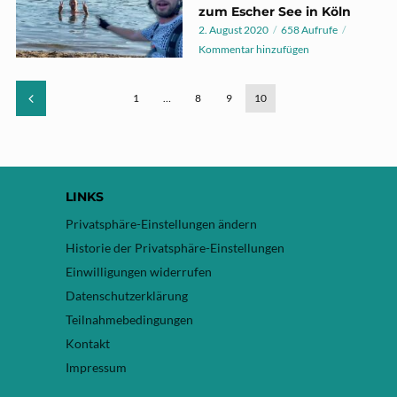
zum Escher See in Köln
2. August 2020
658 Aufrufe
Kommentar hinzufügen
1
…
8
9
10
LINKS
Privatsphäre-Einstellungen ändern
Historie der Privatsphäre-Einstellungen
Einwilligungen widerrufen
Datenschutzerklärung
Teilnahmebedingungen
Kontakt
Impressum