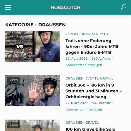
KATEGORIE - DRAUSSEN
,
,
26 ZOLL
DRAUSSEN
MTB
VIDEO
Trails ohne Federung
fahren – 90er Jahre MTB
gegen Enduro E-MTB
11. April 2021
360 Aufrufe
Kommentar hinzufügen
,
,
DRAUSSEN
EVENTS
GRAVEL
VIDEO
Orbit 360 – 186 km in 9
Stunden und 31 Minuten –
Orbitalentgleisung
22. März 2021
143 Aufrufe
Kommentar hinzufügen
,
DRAUSSEN
GRAVEL
VIDEO
100 km Gravelbike Solo