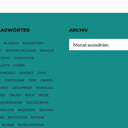
LAGWÖRTER
ARCHIV
ARCHIV
AL-MEGA
ALPINESTARS
T
BERGISCHES LAND
BIANCHI
ACKING
CHALLENGE
NITY
CORSA
NGWORLD
DIVERGE
EIFEL
E
FIXED GEAR
FIXIE
GRAVEL
LBIKE
GROUPRIDE
HOBVLOG
EEK
ITALIEN
KÖLN
MESSE
NIEDERLANDE
RAD AM RING
MPUTER
RADSPORT
RENNEN
AD
RESTOMOD
REVIEW
ROAAR
RUND UM KÖLN