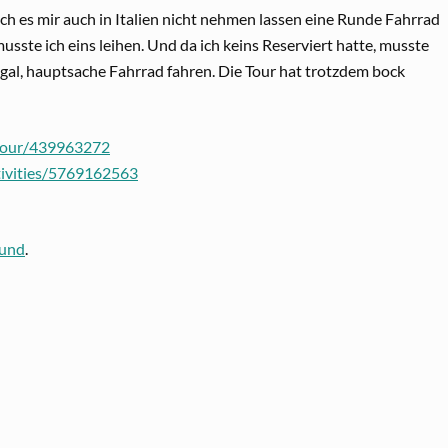
h es mir auch in Italien nicht nehmen lassen eine Runde Fahrrad
musste ich eins leihen. Und da ich keins Reserviert hatte, musste
gal, hauptsache Fahrrad fahren. Die Tour hat trotzdem bock
tour/439963272
tivities/5769162563
ound
.