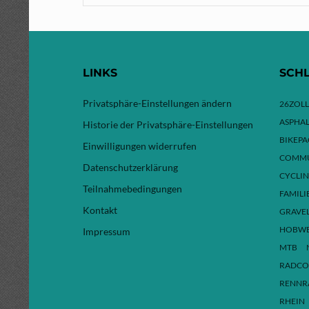
LINKS
SCH
Privatsphäre-Einstellungen ändern
26ZOLL
ASPHAL
Historie der Privatsphäre-Einstellungen
BIKEP
Einwilligungen widerrufen
COMMU
Datenschutzerklärung
CYCLI
Teilnahmebedingungen
FAMILI
Kontakt
GRAVE
HOBW
Impressum
MTB
RADCO
RENNR
RHEIN