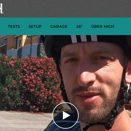
TESTS
SETUP
GARAGE
26″
ÜBER MICH