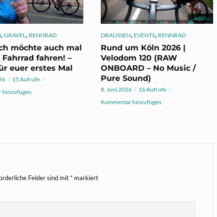
,
,
,
,
N
GRAVEL
RENNRAD
DRAUSSEN
EVENTS
RENNRAD
ich möchte auch mal
Rund um Köln 2026 |
 Fahrrad fahren! –
Velodom 120 (RAW
ür euer erstes Mal
ONBOARD – No Music /
Pure Sound)
026
15 Aufrufe
8. Juni 2026
16 Aufrufe
 hinzufügen
Kommentar hinzufügen
orderliche Felder sind mit
*
markiert