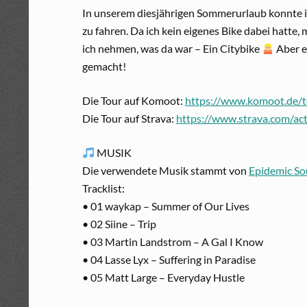
In unserem diesjährigen Sommerurlaub konnte ic
zu fahren. Da ich kein eigenes Bike dabei hatte, 
ich nehmen, was da war – Ein Citybike
Aber e
gemacht!
Die Tour auf Komoot:
https://www.komoot.de/
Die Tour auf Strava:
https://www.strava.com/ac
MUSIK
Die verwendete Musik stammt von
Epidemic S
Tracklist:
• 01 waykap – Summer of Our Lives
• 02 Siine – Trip
• 03 Martin Landstrom – A Gal I Know
• 04 Lasse Lyx – Suffering in Paradise
• 05 Matt Large – Everyday Hustle