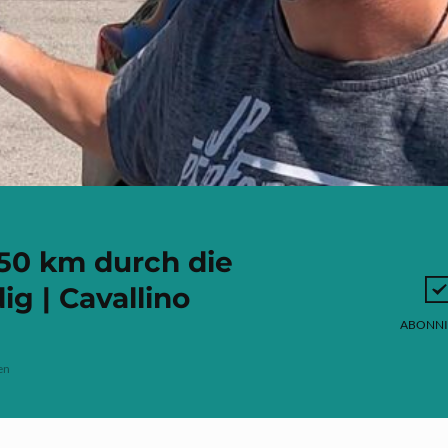
 50 km durch die
g | Cavallino
ABONNI
en