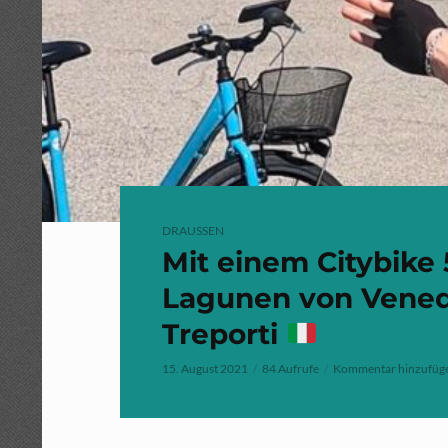
DRAUSSEN
Mit einem Citybike
Lagunen von Venedi
Treporti
15. August 2021
84 Aufrufe
Kommentar hinzufüg