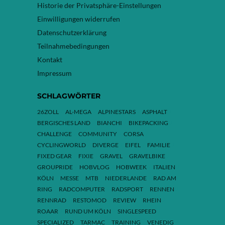
Historie der Privatsphäre-Einstellungen
Einwilligungen widerrufen
Datenschutzerklärung
Teilnahmebedingungen
Kontakt
Impressum
SCHLAGWÖRTER
26ZOLL
AL-MEGA
ALPINESTARS
ASPHALT
BERGISCHES LAND
BIANCHI
BIKEPACKING
CHALLENGE
COMMUNITY
CORSA
CYCLINGWORLD
DIVERGE
EIFEL
FAMILIE
FIXED GEAR
FIXIE
GRAVEL
GRAVELBIKE
GROUPRIDE
HOBVLOG
HOBWEEK
ITALIEN
KÖLN
MESSE
MTB
NIEDERLANDE
RAD AM
RING
RADCOMPUTER
RADSPORT
RENNEN
RENNRAD
RESTOMOD
REVIEW
RHEIN
ROAAR
RUND UM KÖLN
SINGLESPEED
SPECIALIZED
TARMAC
TRAINING
VENEDIG