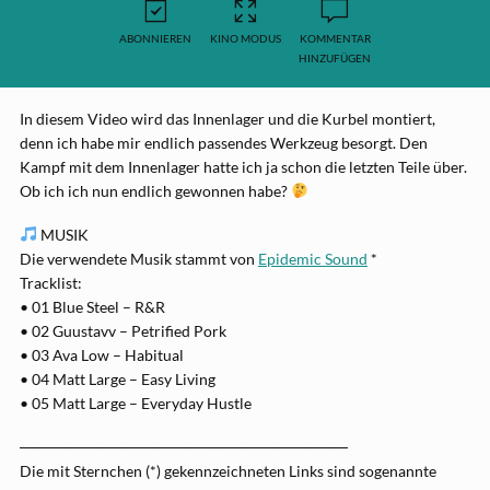
ABONNIEREN
KINO MODUS
KOMMENTAR
HINZUFÜGEN
In diesem Video wird das Innenlager und die Kurbel montiert,
denn ich habe mir endlich passendes Werkzeug besorgt. Den
Kampf mit dem Innenlager hatte ich ja schon die letzten Teile über.
Ob ich ich nun endlich gewonnen habe?
MUSIK
Die verwendete Musik stammt von
Epidemic Sound
*
Tracklist:
• 01 Blue Steel – R&R
• 02 Guustavv – Petrified Pork
• 03 Ava Low – Habitual
• 04 Matt Large – Easy Living
• 05 Matt Large – Everyday Hustle
──────────────────────────────
Die mit Sternchen (*) gekennzeichneten Links sind sogenannte