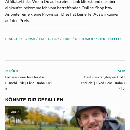
Affiliate-Links. Wenn Du auf so einen Link klickst und darüber
einkaufst, bekomme ich vom betreffenden Online-Shop bzw.
Anbieter eine kleine Provision. Dies hat keinerlei Auswirkungen
auf den Preis.
──────────────────────────────
BIANCHI
CORSA
FIXED GEAR
FIXIE
RESTOMOD
SINGLESPEED
ZURÜCK
VOR
Ein paar neue Teile für das
Das Fixie / Singlespeed rollt
Bianchi Fixie | Fixie-Umbau Teil
endlich! | Fixed Gear-Umbau
5
Teil 7
KÖNNTE DIR GEFALLEN
VIDEO