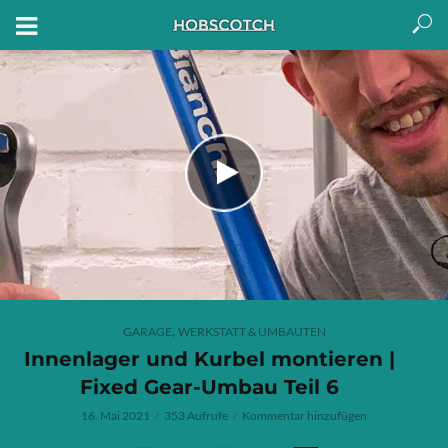
,
GARAGE
WERKSTATT & UMBAUTEN
Innenlager und Kurbel montieren |
Fixed Gear-Umbau Teil 6
16. Mai 2021
353 Aufrufe
Kommentar hinzufügen