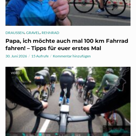
,
,
DRAUSSEN
GRAVEL
RENNRAD
Papa, ich möchte auch mal 100 km Fahrrad
fahren! – Tipps für euer erstes Mal
30. Juni 2026
15 Aufrufe
Kommentar hinzufügen
VIDEO