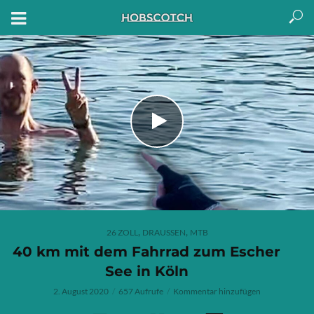
,
,
26 ZOLL
DRAUSSEN
MTB
40 km mit dem Fahrrad zum Escher
See in Köln
2. August 2020
657 Aufrufe
Kommentar hinzufügen