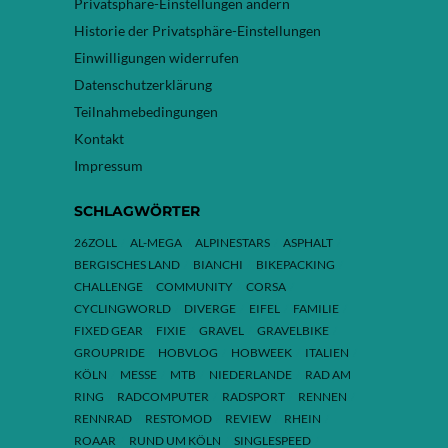
Privatsphäre-Einstellungen ändern
Historie der Privatsphäre-Einstellungen
Einwilligungen widerrufen
Datenschutzerklärung
Teilnahmebedingungen
Kontakt
Impressum
SCHLAGWÖRTER
26ZOLL
AL-MEGA
ALPINESTARS
ASPHALT
BERGISCHES LAND
BIANCHI
BIKEPACKING
CHALLENGE
COMMUNITY
CORSA
CYCLINGWORLD
DIVERGE
EIFEL
FAMILIE
FIXED GEAR
FIXIE
GRAVEL
GRAVELBIKE
GROUPRIDE
HOBVLOG
HOBWEEK
ITALIEN
KÖLN
MESSE
MTB
NIEDERLANDE
RAD AM
RING
RADCOMPUTER
RADSPORT
RENNEN
RENNRAD
RESTOMOD
REVIEW
RHEIN
ROAAR
RUND UM KÖLN
SINGLESPEED