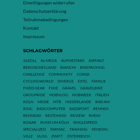
Einwilligungen widerrufen
Datenschutzerklärung
Teilnahmebedingungen
Kontakt
Impressum
SCHLAGWÖRTER
26ZOLL
AL-MEGA
ALPINESTARS
ASPHALT
BERGISCHES LAND
BIANCHI
BIKEPACKING
CHALLENGE
COMMUNITY
CORSA
CYCLINGWORLD
DIVERGE
EIFEL
FAMILIE
FIXED GEAR
FIXIE
GRAVEL
GRAVELBIKE
GROUPRIDE
HOBVLOG
HOBWEEK
ITALIEN
KÖLN
MESSE
MTB
NIEDERLANDE
RAD AM
RING
RADCOMPUTER
RADSPORT
RENNEN
RENNRAD
RESTOMOD
REVIEW
RHEIN
ROAAR
RUND UM KÖLN
SINGLESPEED
SPECIALIZED
TARMAC
TRAINING
VENEDIG
VILLE
VLOG
ZWIFT
ÖSTERREICH