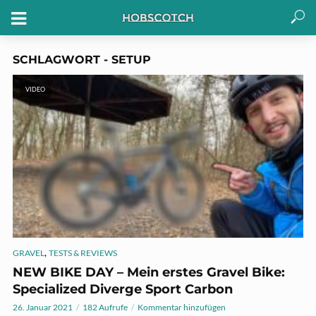
SCHLAGWORT - SETUP
VIDEO
,
GRAVEL
TESTS & REVIEWS
NEW BIKE DAY – Mein erstes Gravel Bike:
Specialized Diverge Sport Carbon
26. Januar 2021
182 Aufrufe
Kommentar hinzufügen