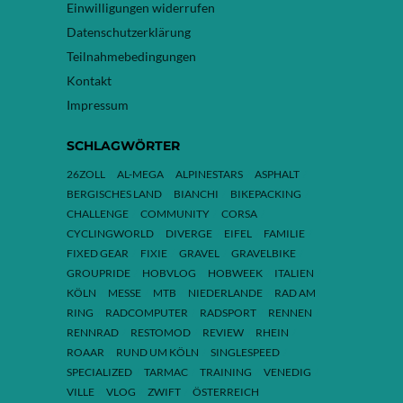
Einwilligungen widerrufen
Datenschutzerklärung
Teilnahmebedingungen
Kontakt
Impressum
SCHLAGWÖRTER
26ZOLL
AL-MEGA
ALPINESTARS
ASPHALT
BERGISCHES LAND
BIANCHI
BIKEPACKING
CHALLENGE
COMMUNITY
CORSA
CYCLINGWORLD
DIVERGE
EIFEL
FAMILIE
FIXED GEAR
FIXIE
GRAVEL
GRAVELBIKE
GROUPRIDE
HOBVLOG
HOBWEEK
ITALIEN
KÖLN
MESSE
MTB
NIEDERLANDE
RAD AM
RING
RADCOMPUTER
RADSPORT
RENNEN
RENNRAD
RESTOMOD
REVIEW
RHEIN
ROAAR
RUND UM KÖLN
SINGLESPEED
SPECIALIZED
TARMAC
TRAINING
VENEDIG
VILLE
VLOG
ZWIFT
ÖSTERREICH