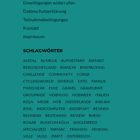
Einwilligungen widerrufen
Datenschutzerklärung
Teilnahmebedingungen
Kontakt
Impressum
SCHLAGWÖRTER
26ZOLL
AL-MEGA
ALPINESTARS
ASPHALT
BERGISCHES LAND
BIANCHI
BIKEPACKING
CHALLENGE
COMMUNITY
CORSA
CYCLINGWORLD
DIVERGE
EIFEL
FAMILIE
FIXED GEAR
FIXIE
GRAVEL
GRAVELBIKE
GROUPRIDE
HOBVLOG
HOBWEEK
ITALIEN
KÖLN
MESSE
MTB
NIEDERLANDE
RAD AM
RING
RADCOMPUTER
RADSPORT
RENNEN
RENNRAD
RESTOMOD
REVIEW
RHEIN
ROAAR
RUND UM KÖLN
SINGLESPEED
SPECIALIZED
TARMAC
TRAINING
VENEDIG
VILLE
VLOG
ZWIFT
ÖSTERREICH