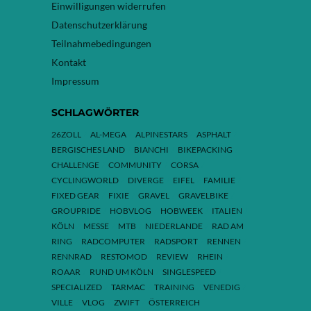
Einwilligungen widerrufen
Datenschutzerklärung
Teilnahmebedingungen
Kontakt
Impressum
SCHLAGWÖRTER
26ZOLL
AL-MEGA
ALPINESTARS
ASPHALT
BERGISCHES LAND
BIANCHI
BIKEPACKING
CHALLENGE
COMMUNITY
CORSA
CYCLINGWORLD
DIVERGE
EIFEL
FAMILIE
FIXED GEAR
FIXIE
GRAVEL
GRAVELBIKE
GROUPRIDE
HOBVLOG
HOBWEEK
ITALIEN
KÖLN
MESSE
MTB
NIEDERLANDE
RAD AM
RING
RADCOMPUTER
RADSPORT
RENNEN
RENNRAD
RESTOMOD
REVIEW
RHEIN
ROAAR
RUND UM KÖLN
SINGLESPEED
SPECIALIZED
TARMAC
TRAINING
VENEDIG
VILLE
VLOG
ZWIFT
ÖSTERREICH