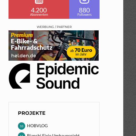
4.200
880
Abonnenten
Followers
WERBUNG / PARTNER
PROJEKTE
HOBVLOG
10
Bianchi Fixie Umbauprojekt