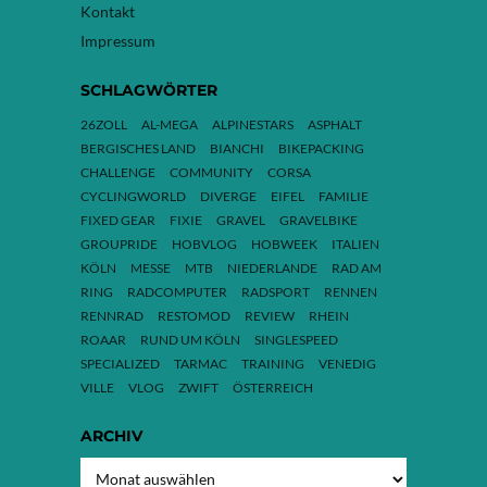
Kontakt
Impressum
SCHLAGWÖRTER
26ZOLL
AL-MEGA
ALPINESTARS
ASPHALT
BERGISCHES LAND
BIANCHI
BIKEPACKING
CHALLENGE
COMMUNITY
CORSA
CYCLINGWORLD
DIVERGE
EIFEL
FAMILIE
FIXED GEAR
FIXIE
GRAVEL
GRAVELBIKE
GROUPRIDE
HOBVLOG
HOBWEEK
ITALIEN
KÖLN
MESSE
MTB
NIEDERLANDE
RAD AM
RING
RADCOMPUTER
RADSPORT
RENNEN
RENNRAD
RESTOMOD
REVIEW
RHEIN
ROAAR
RUND UM KÖLN
SINGLESPEED
SPECIALIZED
TARMAC
TRAINING
VENEDIG
VILLE
VLOG
ZWIFT
ÖSTERREICH
ARCHIV
ARCHIV