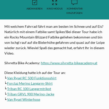
ABONNIEREN
KINO MODUS
KOMMENTAR
HINZUFÜGEN
Mit welchem Fahrrad fährt man am besten im Schnee und auf Eis?
Natürlich mit einem Fatbike samt Spikes!Bei dieser Tour habe ich
ein Rocky Mountain Blizzard Fatbike geliehen bekommen und bin
von Ischgl rauf auf die Bielerhöhe gefahren und quasi auf der Loipe
wieder zurück. Wieviel Spaß das gemacht hat, erfahrt Ihr in diesem
Video.
Silvretta Bike Academy:
https://www.silvretta-bikeacademy.at
Diese Kleidung hatte ich auf der Tour an:
┕
Van Rysel RC 500 Funktionsshirt
┕
Forclaz Merino Langarm-Shirt
┕
Triban RC 100 Langarmtrikot
┕
Triban GRVL 900 Merino-Jacke
┕
Van Rysel Winterhose